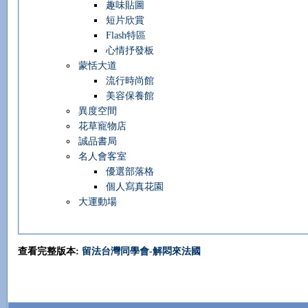
趣味貼圖
短片欣賞
Flash特區
心情抒發板
蒙恬大道
流行時尚館
美容保養館
異度空間
花草寵物店
誠品書局
名人會客室
優選部落格
個人寫真花園
大運動場
查看完整版本:
留法台灣同學會-解悶來法國