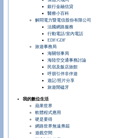
銀行金融信貸
醫療小百科
解悶電力暨電信股份有限公司
法國網路服務
行動電話/室內電話
EDF/GDF
旅遊事務局
海關領事局
海陸空交通事務討論
民宿及飯店旅館
呼朋引伴非伴遊
遊記/照片分享
旅遊閒磕牙
我的數位生活
蘋果世界
軟體程式應用
硬是要得
網路世界無遠弗屆
遊戲空間