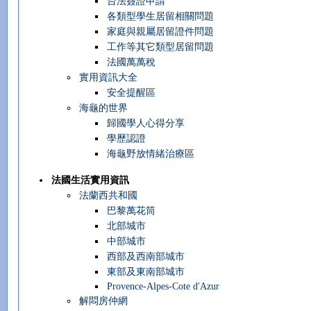
台法簽證申請
各類型學生居留相關問題
家庭與親屬居留證件問題
工作等其它類型居留問題
法國萬萬稅
實用資訊大全
安全提醒區
海龜的世界
歸國學人心得分享
學歷認證
海龜野放情緒治療區
法國生活實用資訊
法蘭西共和國
巴黎萬花筒
北部城市
中部城市
西部及西南部城市
東部及東南部城市
Provence-Alpes-Cote d'Azur
解悶房仲網