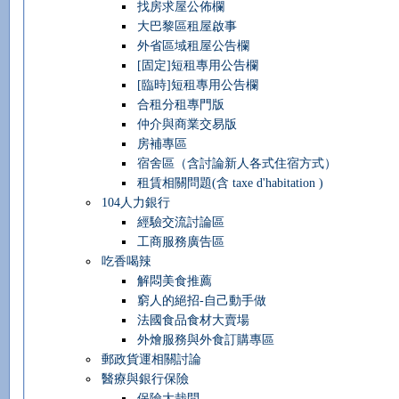
找房求屋公佈欄
大巴黎區租屋啟事
外省區域租屋公告欄
[固定]短租專用公告欄
[臨時]短租專用公告欄
合租分租專門版
仲介與商業交易版
房補專區
宿舍區（含討論新人各式住宿方式）
租賃相關問題(含 taxe d'habitation )
104人力銀行
經驗交流討論區
工商服務廣告區
吃香喝辣
解悶美食推薦
窮人的絕招-自己動手做
法國食品食材大賣場
外燴服務與外食訂購專區
郵政貨運相關討論
醫療與銀行保險
保險大哉問