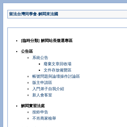
留法台灣同學會-解悶來法國
[臨時分類] 解悶站長徵選專區
公告區
系統公告
廢棄文章回收場
文件存放備覽區
帳號問題與論壇操作討論區
版主申請區
入門弟子自我介紹
新人會客室
解悶實習法庭
按鈴申告
不肖商家檢舉