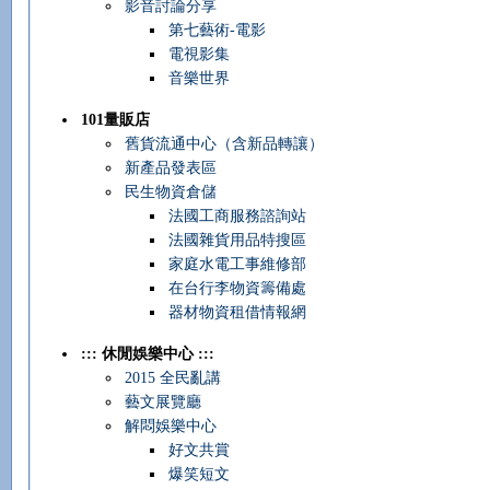
影音討論分享
第七藝術-電影
電視影集
音樂世界
101量販店
舊貨流通中心（含新品轉讓）
新產品發表區
民生物資倉儲
法國工商服務諮詢站
法國雜貨用品特搜區
家庭水電工事維修部
在台行李物資籌備處
器材物資租借情報網
::: 休閒娛樂中心 :::
2015 全民亂講
藝文展覽廳
解悶娛樂中心
好文共賞
爆笑短文