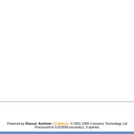
Powered by
Discuz! Archiver
2.5 Deluxe
© 2001-2005
Comsenz Technology Ltd
Processed in 0.023558 second(s), 0 queries