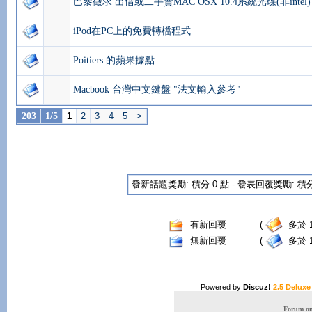
巴黎徵求 出借或二手賣MAC OSX 10.4系統光碟(非intel)
iPod在PC上的免費轉檔程式
Poitiers 的蘋果據點
Macbook 台灣中文鍵盤 "法文輸入參考"
203
1/5
1
2
3
4
5
>
發新話題獎勵: 積分 0 點 - 發表回覆獎勵: 積分 
有新回覆
(
多於 1
無新回覆
(
多於 1
Powered by
Discuz!
2.5 Deluxe
Forum onl