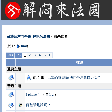
法國租屋 法國旅遊 法國旅館 法國留學 巴黎 法國語言學校 機票 租車
留法台灣同學會-解悶來法國
» 蘋果世界
(版主:
mal
)
203
1/5
1
2
3
4
5
>
標題
重要主題
置頂
III
:
巴黎恐攻 請留法同學注意自身安全
普通主題
i phone 4
(
1
2
)
薛德瑞是誰呢？