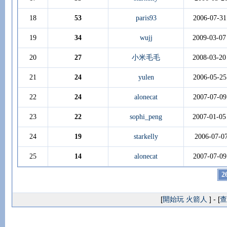
18
53
paris93
2006-07-31
19
34
wujj
2009-03-07
20
27
小米毛毛
2008-03-20
21
24
yulen
2006-05-25
22
24
alonecat
2007-07-09
23
22
sophi_peng
2007-01-05
24
19
starkelly
2006-07-0
25
14
alonecat
2007-07-09
2
[
開始玩 火箭人
] - [
查