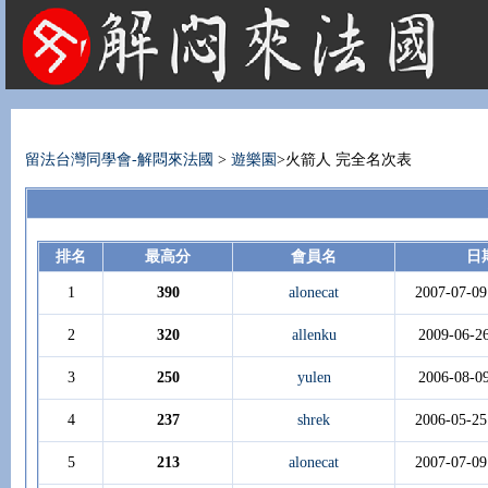
法國租屋 法國旅遊 法國旅館 法國留學 巴黎 法國語言學校 機票 租車
留法台灣同學會-解悶來法國
>
遊樂園
>火箭人 完全名次表
排名
最高分
會員名
日
1
390
alonecat
2007-07-09
2
320
allenku
2009-06-2
3
250
yulen
2006-08-0
4
237
shrek
2006-05-25
5
213
alonecat
2007-07-09